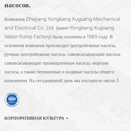
насосов.
Компания Zhejiang Yongkang Xuguang Mechanical
and Electrical Co., Ltd. (ранее Yongkang Xuguang
Water Pump Factory) была основана в 1983 году.
В
основном компания производит центробежные насосы,
ручные центробежные насосы, самовсасывающие насосы,
самовсасывающие промышленные насосы, морские
насосы, а также бензиновые и водяные насосы общего
назначения.
На сегодняшний день мы поставили около 3
000 000 водяных насосов и лидируем на рынке уже 5
лет подряд. Мы активно создаем международную
платформу управления и эксплуатации, строго соблюдаем
международные стандарты ISO9001: 2015 и внедряем
КОРПОРАТИВНАЯ КУЛЬТУРА
передовые ERP-системы в производственный процесс.