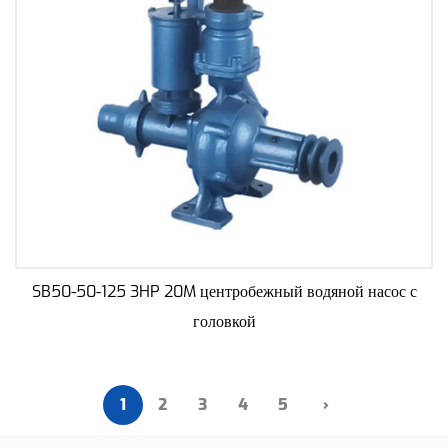
SB50-50-125 3HP 20M центробежный водяной насос с
головкой
1
2
3
4
5
›