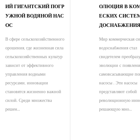
ИЙ ГИГАНТСКИЙ ПОГР
ОЛЮЦИЯ В КО
УЖНОЙ ВОДЯНОЙ НАС
ЕСКИХ СИСТЕ
ОС
ДОСНАБЖЕНИ
В сфере сельскохозяйственного
Мир коммерческая си
орошения, где жизненная сила
водоснабжения стал
сельскохозяйственных культур
свидетелем преобра
зависит от эффективного
эволюции с появлен
управления водными
самовсасывающие п
ресурсами, инновации
насосы . Эти насосы
становятся жизненно важной
представляют собой
силой. Среди множества
революционную инн
решен...
решающую мно...