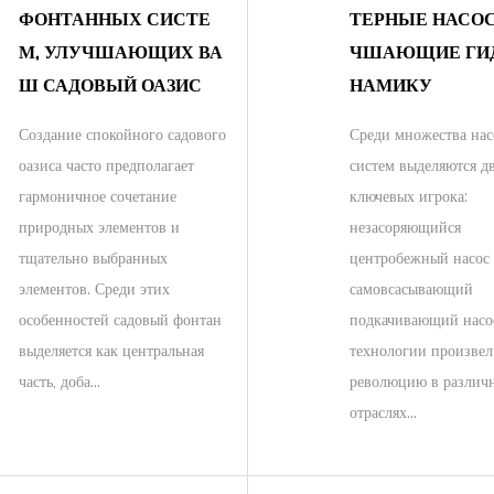
ФОНТАННЫХ СИСТЕ
ТЕРНЫЕ НАСОС
М, УЛУЧШАЮЩИХ ВА
ЧШАЮЩИЕ ГИ
Ш САДОВЫЙ ОАЗИС
НАМИКУ
Создание спокойного садового
Среди множества на
оазиса часто предполагает
систем выделяются д
гармоничное сочетание
ключевых игрока:
природных элементов и
незасоряющийся
тщательно выбранных
центробежный насос
элементов. Среди этих
самовсасывающий
особенностей садовый фонтан
подкачивающий насос
выделяется как центральная
технологии произве
часть, доба...
революцию в различ
отраслях...