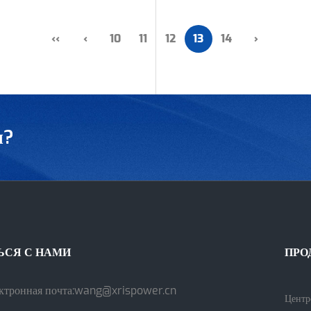
‹‹
‹
10
11
12
13
14
›
ы?
ЬСЯ С НАМИ
ПРО
ктронная почта:
wang@xrispower.cn
Центр