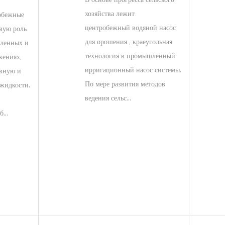
хозяйства лежит
обежные
центробежный водяной насос
вую роль
для орошения , краеугольная
ленных и
технология в промышленный
жениях,
ирригационный насос системы.
ивную и
По мере развития методов
жидкости.
ведения сельс...
...