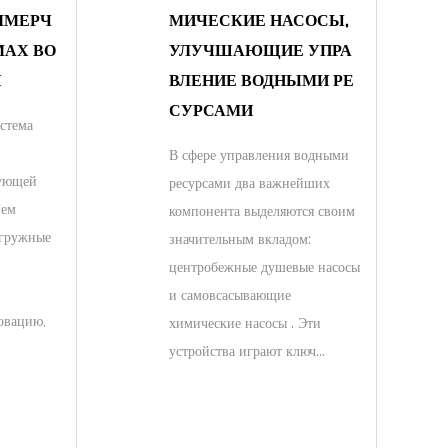
ММЕРЧ
МИЧЕСКИЕ НАСОСЫ,
МАХ ВО
УЛУЧШАЮЩИЕ УПРА
Я
ВЛЕНИЕ ВОДНЫМИ РЕ
СУРСАМИ
стема
В сфере управления водными
зующей
ресурсами два важнейших
ием
компонента выделяются своим
огружные
значительным вкладом:
центробежные душевые насосы
и самовсасывающие
овацию,
химические насосы . Эти
устройства играют ключ...