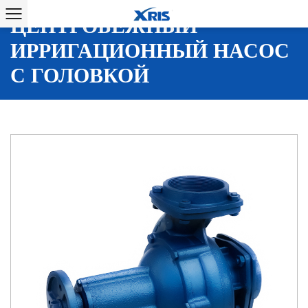
B80-80-180Z 6HP 35M
ЦЕНТРОБЕЖНЫЙ
ИРРИГАЦИОННЫЙ НАСОС
С ГОЛОВКОЙ
Главная
/
Продукты
/
Центробежные насосы
/
B80-80-180Z
6HP 35M центробежный ирригационный насос с головкой