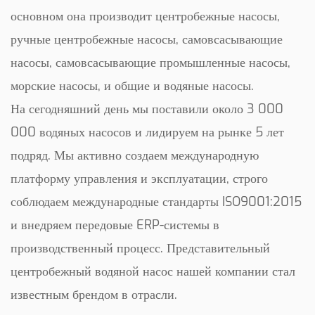
ремонта и замены. Простота конструкции также
основном она производит центробежные насосы,
способствует снижению затрат на техническое
ручные центробежные насосы, самовсасывающие
обслуживание, позволяя фермерам более эффективно
насосы, самовсасывающие промышленные насосы,
распределять ресурсы.
морские насосы, и общие и водяные насосы.
В заключение, центробежный ирригационный насос 6HP
На сегодняшний день мы поставили около 3 000
35M — это практичное и надежное решение для
000 водяных насосов и лидируем на рынке 5 лет
фермеров и сельскохозяйственных рабочих, которым
подряд. Мы активно создаем международную
нужна надежная система циркуляции воды. Акцент на
простоту, долговечность и высокую производительность
платформу управления и эксплуатации, строго
делает его подходящим выбором для различных
соблюдаем международные стандарты ISO9001:2015
ирригационных систем, способствуя повышению
и внедряем передовые ERP-системы в
эффективности и производительности
производственный процесс. Представительный
сельскохозяйственных методов.
центробежный водяной насос нашей компании стал
известным брендом в отрасли.