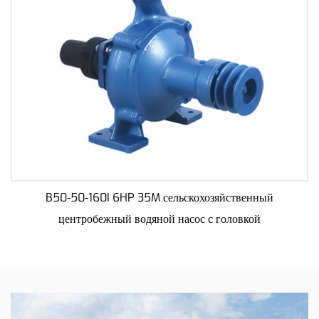
учетом практичности и позволяют операторам
эффективно управлять насосом без необходимости
длительного обучения. Этот аспект особенно полезен в
сельском хозяйстве, где время имеет решающее значение, а
простота в эксплуатации может повысить
производительность.
Легкий вес и высокая эффективность:
Имея приемлемый вес, этот насос отличается легкостью,
что повышает его мобильность и удобство
транспортировки. Несмотря на свою легкую
B50-50-160I 6HP 35M сельскохозяйственный
конструкцию, насос не снижает эффективность. Он
центробежный водяной насос с головкой
эффективно перемещает воду для удовлетворения
потребностей в орошении в различных
сельскохозяйственных условиях.
Адаптивность к различным источникам воды: