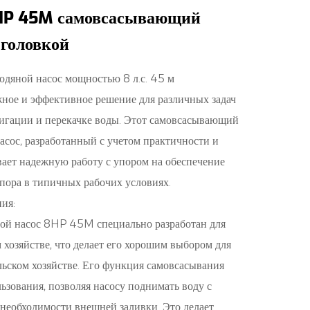
HP 45M самовсасывающий
 головкой
дяной насос мощностью 8 л.с. 45 м
жное и эффективное решение для различных задач
рригации и перекачке воды. Этот самовсасывающий
сос, разработанный с учетом практичности и
вает надежную работу с упором на обеспечение
апора в типичных рабочих условиях.
ия:
й насос 8HP 45M специально разработан для
 хозяйстве, что делает его хорошим выбором для
льском хозяйстве. Его функция самовсасывания
ьзования, позволяя насосу поднимать воду с
 необходимости внешней заливки. Это делает