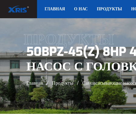
ГЛАВНАЯ
О НАС
ПРОДУКТЫ
Н
ПРОДУКТЫ
50BPZ-45(Z) 8
НАСОС С ГОЛОВ
Главная
/
Продукты
/
Самовсасывающие насос