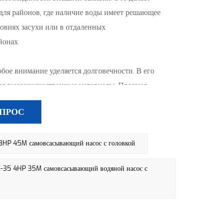
для районов, где наличие воды имеет решающее
ловиях засухи или в отдаленных
йонах.
бое внимание уделяется долговечности. В его
ся высококачественные материалы. Прочная
, что насос выдержит суровые условия
АПРОС
ожных условиях. Конструкция насоса не только
ность, но и способствует его стабильной работе в
P 45M самовсасывающий насос с головкой
иода.
ельность:
4HP 35M самовсасывающий водяной насос с
мовсасывающего водяного насоса 8HP 45M
фективность. Оптимизируя расход, напор и
ивает производительность, соответствующую
ям сельскохозяйственных и ирригационных