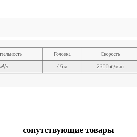
систем. Такая эффективно
способствует общей эффе
Надежный самовсасываю
Одной из выдающихся осо
самовсасывающий механиз
тельность
Головка
Скорость
исключает необходимость 
пользователя и сокращает
м³/ч
45 м
2600об/мин
Возможность самовсасыва
уровень воды колеблется 
непостоянными источник
Гарантия качества:
Наша приверженность об
процессах обеспечения к
сопутствующие товары
самовсасывающего водян
проходит строгие испыта