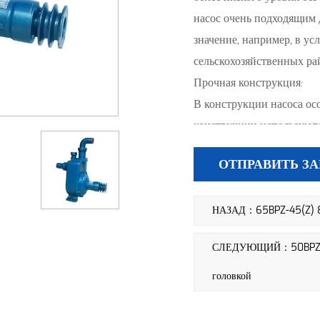
насос очень подходящим 
значение, например, в ус
сельскохозяйственных ра
Прочная конструкция:
В конструкции насоса осо
конструкции используют
конструкция гарантирует
ОТПРАВИТЬ З
непрерывной работы в сл
увеличивает его долговеч
НАЗАД：65BPZ-45(Z) 8H
течение длительного пер
Эффективная производит
СЛЕДУЮЩИЙ：50BPZ-35 
При проектировании са
приоритетом является эф
головкой
скорость, насос обеспеч
практическим требовани