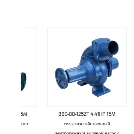
.5M
B80-80-125ZT 4.41HP 15M
B
ос с
сельскохозяйственный
Цент
центробежный водяной насос с