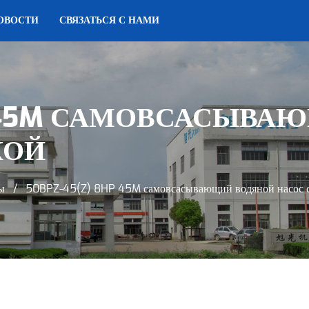
ОВОСТИ
СВЯЗАТЬСЯ С НАМИ
HP 45M САМОВСАСЫВ
КОЙ
ы
/
50BPZ-45(Z) 8HP 45M самовсасывающий водяной насос с