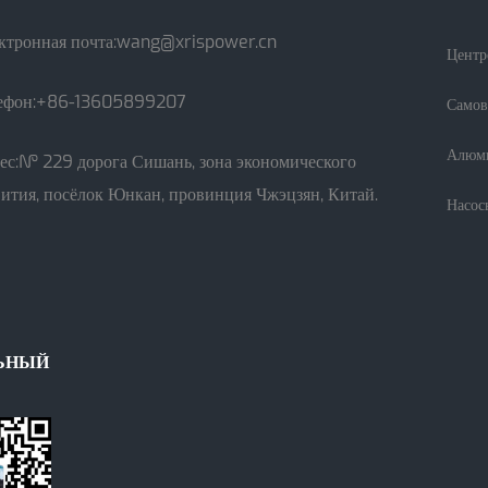
ктронная почта:
wang@xrispower.cn
Центр
ефон:+86-13605899207
Самов
Алюми
ес:№ 229 дорога Сишань, зона экономического
вития, посёлок Юнкан, провинция Чжэцзян, Китай.
Насос
ЬНЫЙ