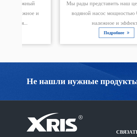
й
Мы рады представить наш центробежный
 и
водяной насос мощностью 6 л.с. 18M,
надежное и эффект...
Подробнее
Не нашли нужные продукт
СВЯЗАТ