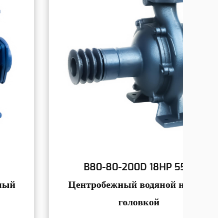
B80-80-200D 18HP 55M
Центробежный водяной насос с
ц
головкой