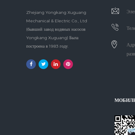
Эле
Zhejiang Yongkang Xuguang
Mechanical & Electric Co., Ltd
Тел
(бывший завод водяных насосов
Yongkang Xuguang) Была
Адр
построена в 1983 году.
раз
МОБИЛ