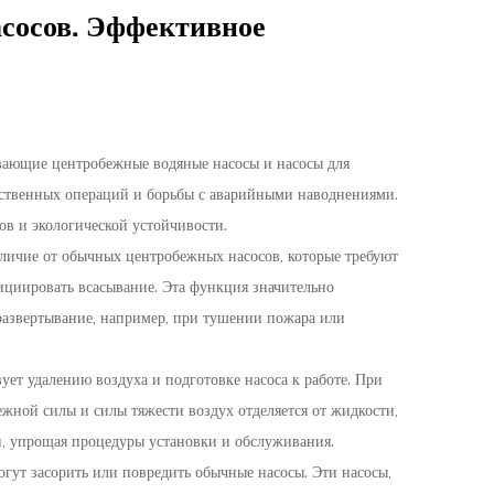
сосов. Эффективное
вающие центробежные водяные насосы
и
насосы для
йственных операций и борьбы с аварийными наводнениями.
в и экологической устойчивости.
личие от обычных центробежных насосов, которые требуют
ициировать всасывание. Эта функция значительно
 развертывание, например, при тушении пожара или
ет удалению воздуха и подготовке насоса к работе. При
жной силы и силы тяжести воздух отделяется от жидкости,
ки, упрощая процедуры установки и обслуживания.
гут засорить или повредить обычные насосы. Эти насосы,