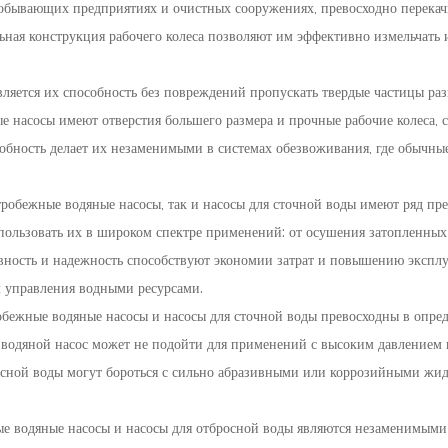
бывающих предприятиях и очистных сооружениях, превосходно перекачив
льная конструкция рабочего колеса позволяют им эффективно измельчать 
ляется их способность без повреждений пропускать твердые частицы раз
е насосы имеют отверстия большего размера и прочные рабочие колеса, 
особность делает их незаменимыми в системах обезвоживания, где обычные
робежные водяные насосы, так и насосы для сточной воды имеют ряд п
спользовать их в широком спектре применений: от осушения затопленных
тивность и надежность способствуют экономии затрат и повышению экспл
 управления водными ресурсами.
обежные водяные насосы и насосы для сточной воды превосходны в опред
одяной насос может не подойти для применений с высоким давлением 
сной воды могут бороться с сильно абразивными или коррозийными жидк
е водяные насосы и насосы для отбросной воды являются незаменимыми