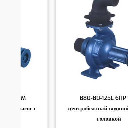
B80-80-125L 6HP 18M
 с
центробежный водяной насос с
головкой