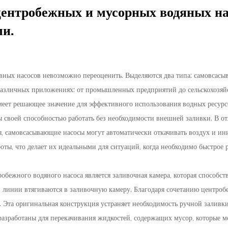
ентробежных и мусорных водяных на
ми.
вных насосов невозможно переоценить. Выделяются два типа:
самовсасы
 различных приложениях: от промышленных предприятий до сельскохозя
ет решающее значение для эффективного использования водных ресурсо
своей способностью работать без необходимости внешней заливки. В от
я, самовсасывающие насосы могут автоматически откачивать воздух и ин
оты, что делает их идеальными для ситуаций, когда необходимо быстрое
ежного водяного насоса является заливочная камера, которая способству
й линии втягиваются в заливочную камеру. Благодаря сочетанию центробе
у. Эта оригинальная конструкция устраняет необходимость ручной залив
разработаны для перекачивания жидкостей, содержащих мусор, которые мо