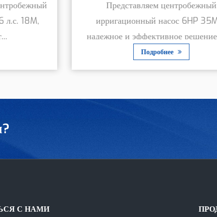
Представляем центробежный
ирригационный насос 6HP 35M —
надежное и эффективное решение, пр...
Подробнее
ы?
ЬСЯ С НАМИ
ПРО