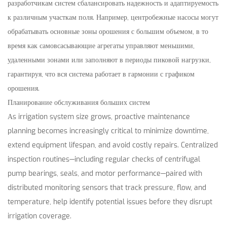
разработчикам систем сбалансировать надежность и адаптируемость
к различным участкам поля. Например, центробежные насосы могут
обрабатывать основные зоны орошения с большим объемом, в то
время как самовсасывающие агрегаты управляют меньшими,
удаленными зонами или заполняют в периоды пиковой нагрузки,
гарантируя, что вся система работает в гармонии с графиком
орошения.
Планирование обслуживания больших систем
Аs irrigation system size grows, proactive maintenance
planning becomes increasingly critical to minimize downtime,
extend equipment lifespan, and avoid costly repairs. Centralized
inspection routines—including regular checks of centrifugal
pump bearings, seals, and motor performance—paired with
distributed monitoring sensors that track pressure, flow, and
temperature, help identify potential issues before they disrupt
irrigation coverage.